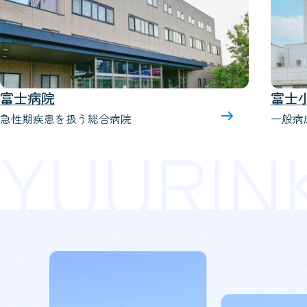
富士小山病院
東部
一般病床と療養介護病床
一般病
YUURIN