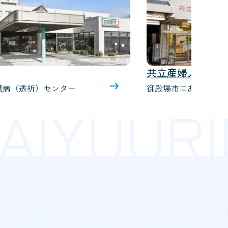
御殿場透析クリニ
科医院
透析治療
る産婦人科医院
AI
YUURI