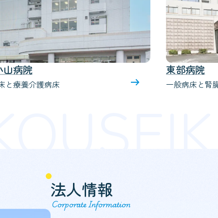
病院
共立産婦人
床と腎臓病（透析）センター
御殿場市にあ
KOUSEIK
法人情報